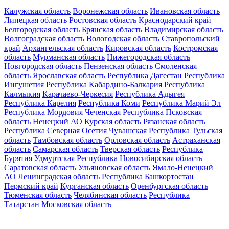
Калужская область
Воронежская область
Ивановская область
Липецкая область
Ростовская область
Краснодарский край
Белгородская область
Брянская область
Владимирская область
Волгоградская область
Вологодская область
Ставропольский
край
Архангельская область
Кировская область
Костромская
область
Мурманская область
Нижегородская область
Новгородская область
Пензенская область
Смоленская
область
Ярославская область
Республика Дагестан
Республика
Ингушетия
Республика Кабардино-Балкария
Республика
Калмыкия
Карачаево-Черкесия
Республика Адыгея
Республика Карелия
Республика Коми
Республика Марий Эл
Республика Мордовия
Чеченская Республика
Псковская
область
Ненецкий АО
Курская область
Рязанская область
Республика Северная Осетия
Чувашская Республика
Тульская
область
Тамбовская область
Орловская область
Астраханская
область
Самарская область
Тверская область
Республика
Бурятия
Удмуртская Республика
Новосибирская область
Саратовская область
Ульяновская область
Ямало-Ненецкий
АО
Ленинградская область
Республика Башкортостан
Пермский край
Курганская область
Оренбургская область
Тюменская область
Челябинская область
Республика
Татарстан
Московская область