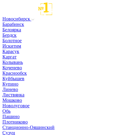
Новосибирск
Барабинск
Белоярка
Бердск
Болотное
Искитим
Карасук
Каргат
Колывань
Коченево
Краснообск
Куйбышев
Купино
Линево
Листвянка
Мошково
Новолуговое
Обь
Пашино
Плотниково
Станционно-Ояшинский
Сузун