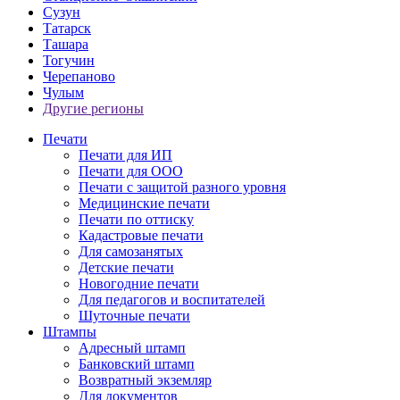
Сузун
Татарск
Ташара
Тогучин
Черепаново
Чулым
Другие регионы
Печати
Печати для ИП
Печати для ООО
Печати с защитой разного уровня
Медицинские печати
Печати по оттиску
Кадастровые печати
Для самозанятых
Детские печати
Новогодние печати
Для педагогов и воспитателей
Шуточные печати
Штампы
Адресный штамп
Банковский штамп
Возвратный экземляр
Для документов