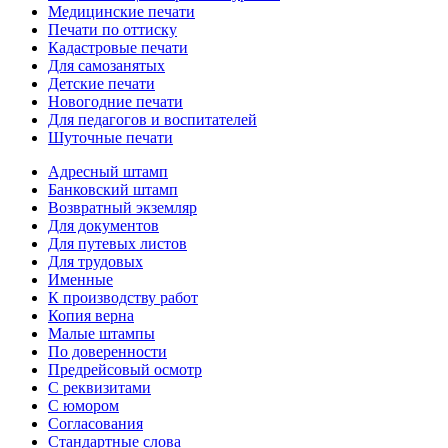
Медицинские печати
Печати по оттиску
Кадастровые печати
Для самозанятых
Детские печати
Новогодние печати
Для педагогов и воспитателей
Шуточные печати
Адресный штамп
Банковский штамп
Возвратный экземляр
Для документов
Для путевых листов
Для трудовых
Именные
К производству работ
Копия верна
Малые штампы
По доверенности
Предрейсовый осмотр
С реквизитами
С юмором
Согласования
Стандартные слова