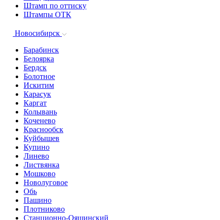
Штамп по оттиску
Штампы ОТК
Новосибирск
Барабинск
Белоярка
Бердск
Болотное
Искитим
Карасук
Каргат
Колывань
Коченево
Краснообск
Куйбышев
Купино
Линево
Листвянка
Мошково
Новолуговое
Обь
Пашино
Плотниково
Станционно-Ояшинский