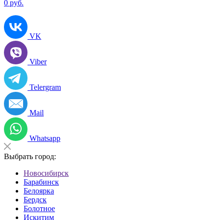
0
руб.
VK
Viber
Telergram
Mail
Whatsapp
Выбрать город:
Новосибирск
Барабинск
Белоярка
Бердск
Болотное
Искитим