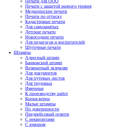
Печати для ООО
Печати с защитой разного уровня
Медицинские печати
Печати по оттиску
Кадастровые печати
Для самозанятых
Детские печати
Новогодние печати
Для педагогов и воспитателей
Шуточные печати
Штампы
Адресный штамп
Банковский штамп
Возвратный экземляр
Для документов
Для путевых листов
Для трудовых
Именные
К производству работ
Копия верна
Малые штампы
По доверенности
Предрейсовый осмотр
С реквизитами
С юмором