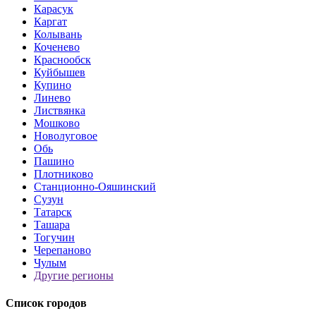
Карасук
Каргат
Колывань
Коченево
Краснообск
Куйбышев
Купино
Линево
Листвянка
Мошково
Новолуговое
Обь
Пашино
Плотниково
Станционно-Ояшинский
Сузун
Татарск
Ташара
Тогучин
Черепаново
Чулым
Другие регионы
Список городов