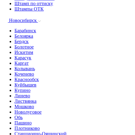
Штамп по оттиску
Штампы ОТК
Новосибирск
Барабинск
Белоярка
Бердск
Болотное
Искитим
Карасук
Каргат
Колывань
Коченево
Краснообск
Куйбышев
Купино
Линево
Листвянка
Мошково
Новолуговое
Обь
Пашино
Плотниково
Станционно-Ояшинский