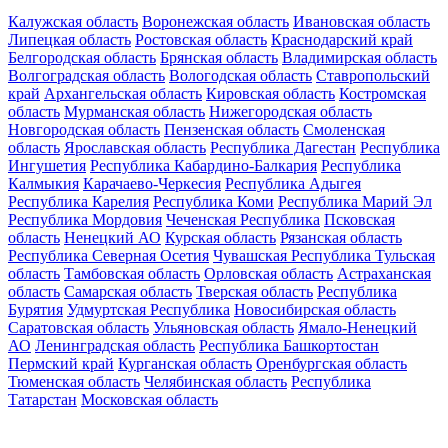
Калужская область
Воронежская область
Ивановская область
Липецкая область
Ростовская область
Краснодарский край
Белгородская область
Брянская область
Владимирская область
Волгоградская область
Вологодская область
Ставропольский
край
Архангельская область
Кировская область
Костромская
область
Мурманская область
Нижегородская область
Новгородская область
Пензенская область
Смоленская
область
Ярославская область
Республика Дагестан
Республика
Ингушетия
Республика Кабардино-Балкария
Республика
Калмыкия
Карачаево-Черкесия
Республика Адыгея
Республика Карелия
Республика Коми
Республика Марий Эл
Республика Мордовия
Чеченская Республика
Псковская
область
Ненецкий АО
Курская область
Рязанская область
Республика Северная Осетия
Чувашская Республика
Тульская
область
Тамбовская область
Орловская область
Астраханская
область
Самарская область
Тверская область
Республика
Бурятия
Удмуртская Республика
Новосибирская область
Саратовская область
Ульяновская область
Ямало-Ненецкий
АО
Ленинградская область
Республика Башкортостан
Пермский край
Курганская область
Оренбургская область
Тюменская область
Челябинская область
Республика
Татарстан
Московская область