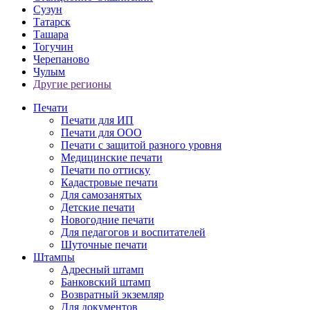
Сузун
Татарск
Ташара
Тогучин
Черепаново
Чулым
Другие регионы
Печати
Печати для ИП
Печати для ООО
Печати с защитой разного уровня
Медицинские печати
Печати по оттиску
Кадастровые печати
Для самозанятых
Детские печати
Новогодние печати
Для педагогов и воспитателей
Шуточные печати
Штампы
Адресный штамп
Банковский штамп
Возвратный экземляр
Для документов