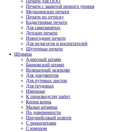
Печати для ООО
Печати с защитой разного уровня
Медицинские печати
Печати по оттиску
Кадастровые печати
Для самозанятых
Детские печати
Новогодние печати
Для педагогов и воспитателей
Шуточные печати
Штампы
Адресный штамп
Банковский штамп
Возвратный экземляр
Для документов
Для путевых листов
Для трудовых
Именные
К производству работ
Копия верна
Малые штампы
По доверенности
Предрейсовый осмотр
С реквизитами
С юмором