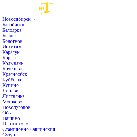
Новосибирск
Барабинск
Белоярка
Бердск
Болотное
Искитим
Карасук
Каргат
Колывань
Коченево
Краснообск
Куйбышев
Купино
Линево
Листвянка
Мошково
Новолуговое
Обь
Пашино
Плотниково
Станционно-Ояшинский
Сузун