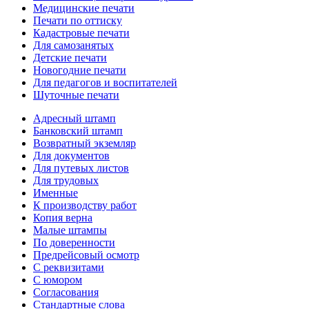
Медицинские печати
Печати по оттиску
Кадастровые печати
Для самозанятых
Детские печати
Новогодние печати
Для педагогов и воспитателей
Шуточные печати
Адресный штамп
Банковский штамп
Возвратный экземляр
Для документов
Для путевых листов
Для трудовых
Именные
К производству работ
Копия верна
Малые штампы
По доверенности
Предрейсовый осмотр
С реквизитами
С юмором
Согласования
Стандартные слова