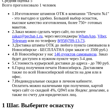
Средняя оценка
5
Всего проголосовало
1 человек
1.
Изготовление штампов ОТК в компании "Печати №1"
- это выгодно и удобно. Большой выбор оснасток,
высокое качество изготовления, более 750+ готовых
макетов.
2.
Заказ можно сделать через сайт, по почте
zakaz@pechat-1.ru
, через мессенджеры
WhatsApp
,
Viber
,
Telegram
или по телефону
8(958)709-13-73
.
3.
Доставка штампа ОТК до любого пункта самовывоза в
Новосибирске - БЕСПЛАТНА (при заказе от 3500 руб.)
4.
В Новосибирске у нас
146 пунктов самовывоза
. Заказ
будет доступен в нужном пункте через 3-4 дня.
5.
Стоимость курьерской доставки до адреса - до 780 руб.
6.
Город получения печати Новосибирск. Доставляем
также по всей Новосибирской области на дом или в
офис.
7.
Индивидуальные скидки в личном кабинете.
Оплатить можно наличными при получении, картой
через сайт со скидкой 4%, QIWI или Яндекс деньгами, а
также по счету для юридических лиц.
1 Шаг. Выберите оснастку