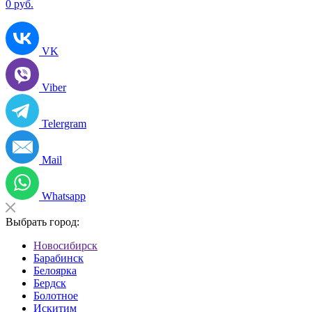
0
руб.
VK
Viber
Telergram
Mail
Whatsapp
Выбрать город:
Новосибирск
Барабинск
Белоярка
Бердск
Болотное
Искитим