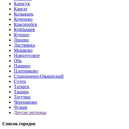
Карасук
Каргат
Колывань
Коченево
Краснообск
Куйбышев
Купино
Линево
Листвянка
Мошково
Новолуговое
Обь
Пашино
Плотниково
Станционно-Ояшинский
Сузун
Татарск
Ташара
Тогучин
Черепаново
Чулым
Другие регионы
Список городов