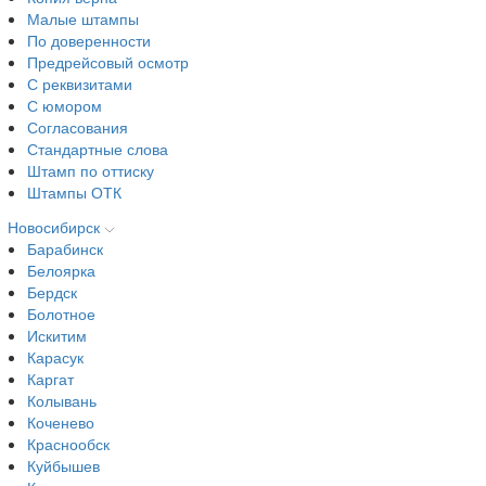
Малые штампы
По доверенности
Предрейсовый осмотр
С реквизитами
С юмором
Согласования
Стандартные слова
Штамп по оттиску
Штампы ОТК
Новосибирск
Барабинск
Белоярка
Бердск
Болотное
Искитим
Карасук
Каргат
Колывань
Коченево
Краснообск
Куйбышев