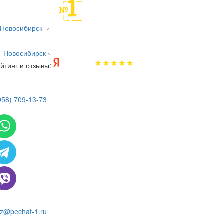
Новосибирск
Новосибирск
йтинг и отзывы:
958) 709-13-73
 всем вопросам и заказам пишите:
z@pechat-1.ru