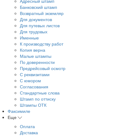
Адресный штамп
Банковский штамп
Возвратный экземляр
Для документов
Для путевых листов
Для трудовых
Именные
К производству работ
Копия верна
Малые штампы
По доверенности
Предрейсовый осмотр
С реквизитами
С юмором
Согласования
Стандартные слова
Штамп по оттиску
Штампы ОТК
Факсимиле
Еще
Оплата
Доставка