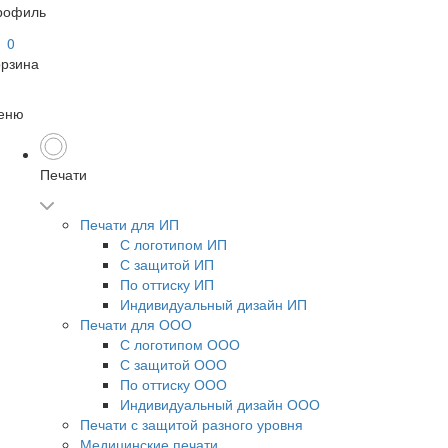
рофиль
0
орзина
еню
Печати
Печати для ИП
С логотипом ИП
С защитой ИП
По оттиску ИП
Индивидуальный дизайн ИП
Печати для ООО
С логотипом ООО
С защитой ООО
По оттиску ООО
Индивидуальный дизайн ООО
Печати с защитой разного уровня
Медицинские печати