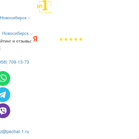
Новосибирск
Новосибирск
йтинг и отзывы:
958) 709-13-73
 всем вопросам и заказам пишите:
z@pechat-1.ru