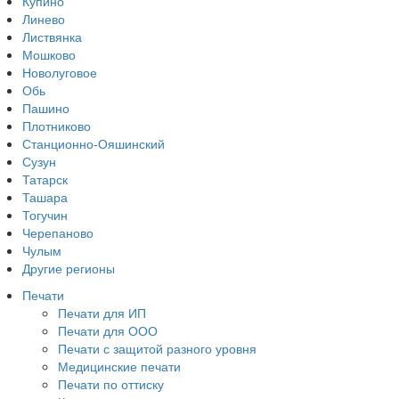
Купино
Линево
Листвянка
Мошково
Новолуговое
Обь
Пашино
Плотниково
Станционно-Ояшинский
Сузун
Татарск
Ташара
Тогучин
Черепаново
Чулым
Другие регионы
Печати
Печати для ИП
Печати для ООО
Печати с защитой разного уровня
Медицинские печати
Печати по оттиску