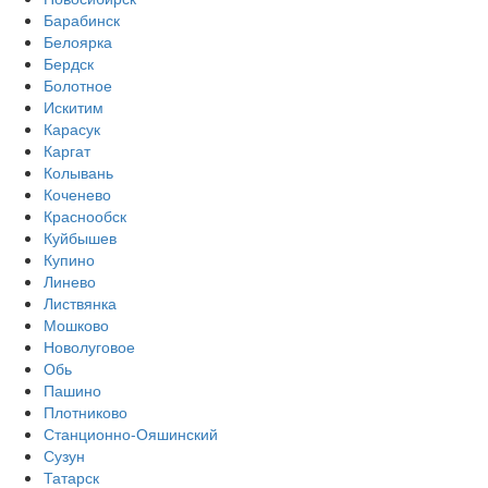
Барабинск
Белоярка
Бердск
Болотное
Искитим
Карасук
Каргат
Колывань
Коченево
Краснообск
Куйбышев
Купино
Линево
Листвянка
Мошково
Новолуговое
Обь
Пашино
Плотниково
Станционно-Ояшинский
Сузун
Татарск