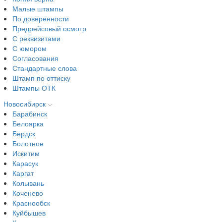
Малые штампы
По доверенности
Предрейсовый осмотр
С реквизитами
С юмором
Согласования
Стандартные слова
Штамп по оттиску
Штампы ОТК
Новосибирск
Барабинск
Белоярка
Бердск
Болотное
Искитим
Карасук
Каргат
Колывань
Коченево
Краснообск
Куйбышев