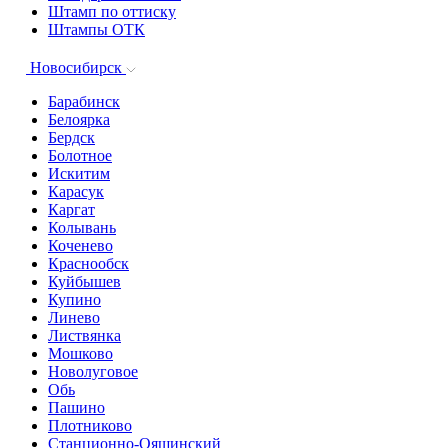
Штамп по оттиску
Штампы ОТК
Новосибирск
Барабинск
Белоярка
Бердск
Болотное
Искитим
Карасук
Каргат
Колывань
Коченево
Краснообск
Куйбышев
Купино
Линево
Листвянка
Мошково
Новолуговое
Обь
Пашино
Плотниково
Станционно-Ояшинский