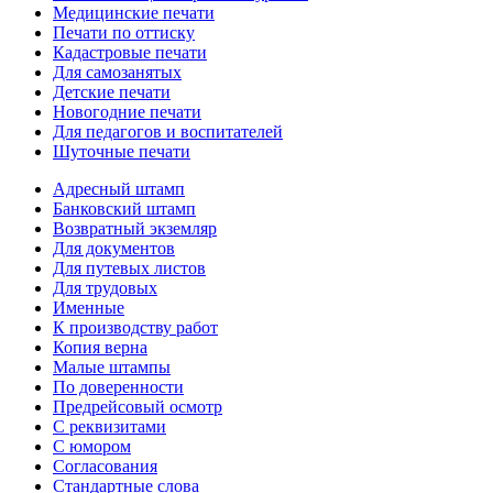
Медицинские печати
Печати по оттиску
Кадастровые печати
Для самозанятых
Детские печати
Новогодние печати
Для педагогов и воспитателей
Шуточные печати
Адресный штамп
Банковский штамп
Возвратный экземляр
Для документов
Для путевых листов
Для трудовых
Именные
К производству работ
Копия верна
Малые штампы
По доверенности
Предрейсовый осмотр
С реквизитами
С юмором
Согласования
Стандартные слова