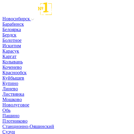
Новосибирск
Барабинск
Белоярка
Бердск
Болотное
Искитим
Карасук
Каргат
Колывань
Коченево
Краснообск
Куйбышев
Купино
Линево
Листвянка
Мошково
Новолуговое
Обь
Пашино
Плотниково
Станционно-Ояшинский
Сузун