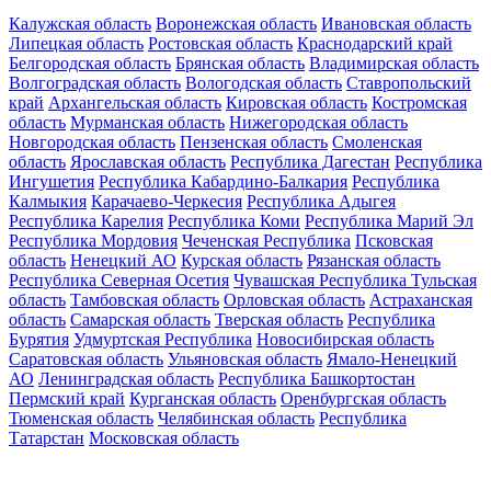
Калужская область
Воронежская область
Ивановская область
Липецкая область
Ростовская область
Краснодарский край
Белгородская область
Брянская область
Владимирская область
Волгоградская область
Вологодская область
Ставропольский
край
Архангельская область
Кировская область
Костромская
область
Мурманская область
Нижегородская область
Новгородская область
Пензенская область
Смоленская
область
Ярославская область
Республика Дагестан
Республика
Ингушетия
Республика Кабардино-Балкария
Республика
Калмыкия
Карачаево-Черкесия
Республика Адыгея
Республика Карелия
Республика Коми
Республика Марий Эл
Республика Мордовия
Чеченская Республика
Псковская
область
Ненецкий АО
Курская область
Рязанская область
Республика Северная Осетия
Чувашская Республика
Тульская
область
Тамбовская область
Орловская область
Астраханская
область
Самарская область
Тверская область
Республика
Бурятия
Удмуртская Республика
Новосибирская область
Саратовская область
Ульяновская область
Ямало-Ненецкий
АО
Ленинградская область
Республика Башкортостан
Пермский край
Курганская область
Оренбургская область
Тюменская область
Челябинская область
Республика
Татарстан
Московская область