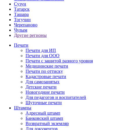
Сузун
Татарск
Ташара
Тогучин
Черепаново
Чулым
Другие регионы
Печати
Печати для ИП
Печати для ООО
Печати с защитой разного уровня
Медицинские печати
Печати по оттиску
Кадастровые печати
Для самозанятых
Детские печати
Новогодние печати
Для педагогов и воспитателей
Шуточные печати
Штампы
Адресный штамп
Банковский штамп
Возвратный экземляр
Для документов