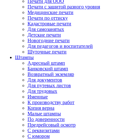
Печати для ООО
Печати с защитой разного уровня
Медицинские печати
Печати по оттиску
Кадастровые печати
Для самозанятых
Детские печати
Новогодние печати
Для педагогов и воспитателей
Шуточные печати
Штампы
Адресный штамп
Банковский штамп
Возвратный экземляр
Для документов
Для путевых листов
Для трудовых
Именные
К производству работ
Копия верна
Малые штампы
По доверенности
Предрейсовый осмотр
С реквизитами
С юмором