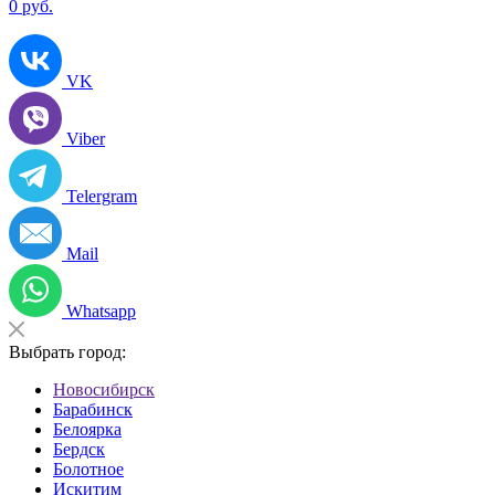
0
руб.
VK
Viber
Telergram
Mail
Whatsapp
Выбрать город:
Новосибирск
Барабинск
Белоярка
Бердск
Болотное
Искитим