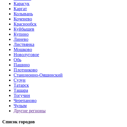
Карасук
Каргат
Колывань
Коченево
Краснообск
Куйбышев
Купино
Линево
Листвянка
Мошково
Новолуговое
Обь
Пашино
Плотниково
Станционно-Ояшинский
Сузун
Татарск
Ташара
Тогучин
Черепаново
Чулым
Другие регионы
Список городов