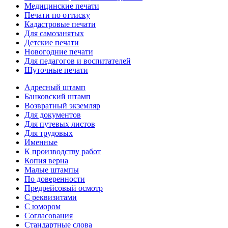
Медицинские печати
Печати по оттиску
Кадастровые печати
Для самозанятых
Детские печати
Новогодние печати
Для педагогов и воспитателей
Шуточные печати
Адресный штамп
Банковский штамп
Возвратный экземляр
Для документов
Для путевых листов
Для трудовых
Именные
К производству работ
Копия верна
Малые штампы
По доверенности
Предрейсовый осмотр
С реквизитами
С юмором
Согласования
Стандартные слова