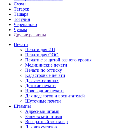
Сузун
Татарск
Ташара
Тогучин
Черепаново
Чулым
Другие регионы
Печати
Печати для ИП
Печати для ООО
Печати с защитой разного уровня
Медицинские печати
Печати по оттиску
Кадастровые печати
Для самозанятых
Детские печати
Новогодние печати
Для педагогов и воспитателей
Шуточные печати
Штампы
Адресный штамп
Банковский штамп
Возвратный экземляр
Для документов