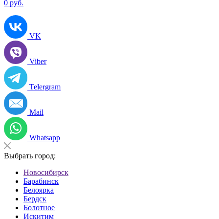
0
руб.
VK
Viber
Telergram
Mail
Whatsapp
Выбрать город:
Новосибирск
Барабинск
Белоярка
Бердск
Болотное
Искитим