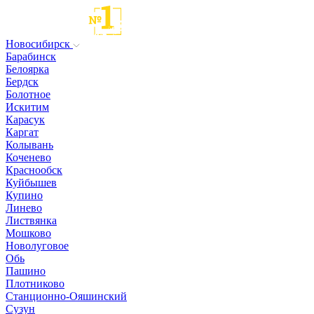
Новосибирск
Барабинск
Белоярка
Бердск
Болотное
Искитим
Карасук
Каргат
Колывань
Коченево
Краснообск
Куйбышев
Купино
Линево
Листвянка
Мошково
Новолуговое
Обь
Пашино
Плотниково
Станционно-Ояшинский
Сузун