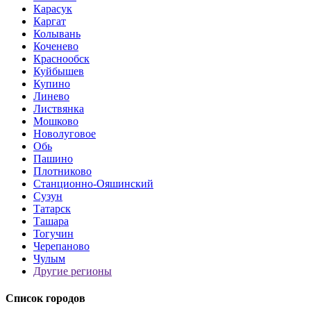
Карасук
Каргат
Колывань
Коченево
Краснообск
Куйбышев
Купино
Линево
Листвянка
Мошково
Новолуговое
Обь
Пашино
Плотниково
Станционно-Ояшинский
Сузун
Татарск
Ташара
Тогучин
Черепаново
Чулым
Другие регионы
Список городов