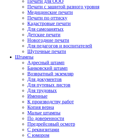
Печати для ООО
Печати с защитой разного уровня
Медицинские печати
Печати по оттиску
Кадастровые печати
Для самозанятых
Детские печати
Новогодние печати
Для педагогов и воспитателей
Шуточные печати
Штампы
Адресный штамп
Банковский штамп
Возвратный экземляр
Для документов
Для путевых листов
Для трудовых
Именные
К производству работ
Копия верна
Малые штампы
По доверенности
Предрейсовый осмотр
С реквизитами
С юмором