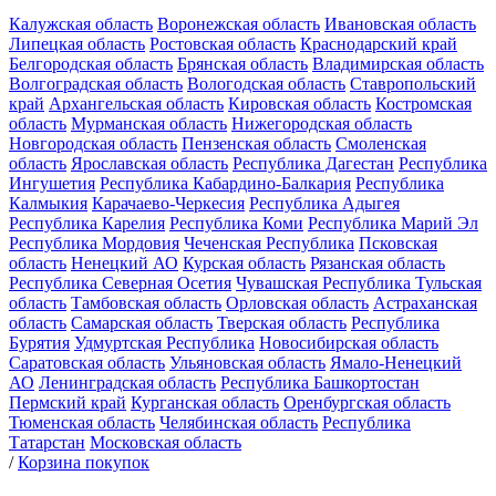
Калужская область
Воронежская область
Ивановская область
Липецкая область
Ростовская область
Краснодарский край
Белгородская область
Брянская область
Владимирская область
Волгоградская область
Вологодская область
Ставропольский
край
Архангельская область
Кировская область
Костромская
область
Мурманская область
Нижегородская область
Новгородская область
Пензенская область
Смоленская
область
Ярославская область
Республика Дагестан
Республика
Ингушетия
Республика Кабардино-Балкария
Республика
Калмыкия
Карачаево-Черкесия
Республика Адыгея
Республика Карелия
Республика Коми
Республика Марий Эл
Республика Мордовия
Чеченская Республика
Псковская
область
Ненецкий АО
Курская область
Рязанская область
Республика Северная Осетия
Чувашская Республика
Тульская
область
Тамбовская область
Орловская область
Астраханская
область
Самарская область
Тверская область
Республика
Бурятия
Удмуртская Республика
Новосибирская область
Саратовская область
Ульяновская область
Ямало-Ненецкий
АО
Ленинградская область
Республика Башкортостан
Пермский край
Курганская область
Оренбургская область
Тюменская область
Челябинская область
Республика
Татарстан
Московская область
/
Корзина покупок