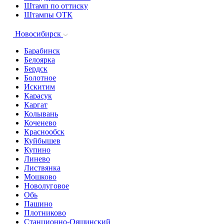
Штамп по оттиску
Штампы ОТК
Новосибирск
Барабинск
Белоярка
Бердск
Болотное
Искитим
Карасук
Каргат
Колывань
Коченево
Краснообск
Куйбышев
Купино
Линево
Листвянка
Мошково
Новолуговое
Обь
Пашино
Плотниково
Станционно-Ояшинский