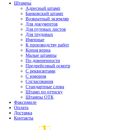
Штампы
Адресный штамп
Банковский штамп
Возвратный экземляр
Для документов
Для путевых листов
Для трудовых
Именные
К производству работ
Копия верна
Малые штампы
По доверенности
Предрейсовый осмотр
С реквизитами
С юмором
Согласования
Стандартные слова
Штамп по оттиску
Штампы ОТК
Факсимиле
Оплата
Доставка
Контакты