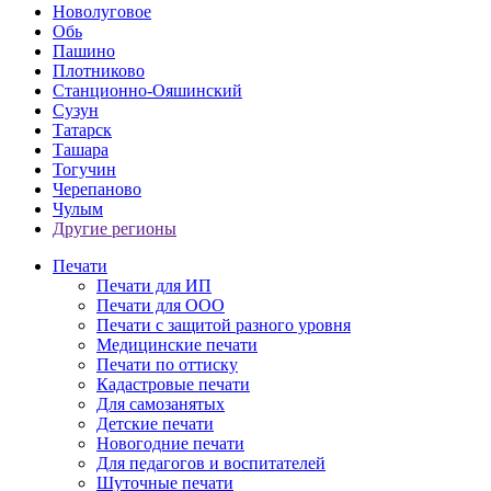
Новолуговое
Обь
Пашино
Плотниково
Станционно-Ояшинский
Сузун
Татарск
Ташара
Тогучин
Черепаново
Чулым
Другие регионы
Печати
Печати для ИП
Печати для ООО
Печати с защитой разного уровня
Медицинские печати
Печати по оттиску
Кадастровые печати
Для самозанятых
Детские печати
Новогодние печати
Для педагогов и воспитателей
Шуточные печати