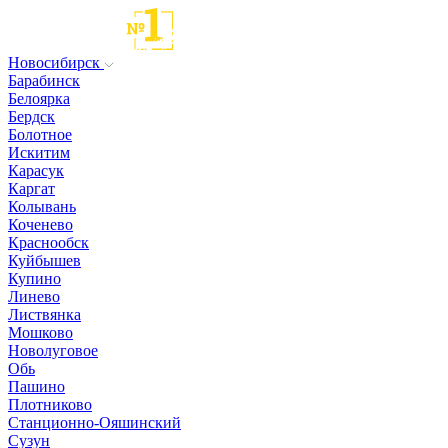
Новосибирск
Барабинск
Белоярка
Бердск
Болотное
Искитим
Карасук
Каргат
Колывань
Коченево
Краснообск
Куйбышев
Купино
Линево
Листвянка
Мошково
Новолуговое
Обь
Пашино
Плотниково
Станционно-Ояшинский
Сузун