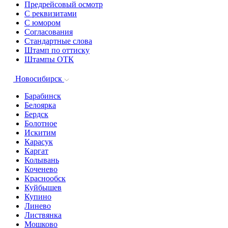
Предрейсовый осмотр
С реквизитами
С юмором
Согласования
Стандартные слова
Штамп по оттиску
Штампы ОТК
Новосибирск
Барабинск
Белоярка
Бердск
Болотное
Искитим
Карасук
Каргат
Колывань
Коченево
Краснообск
Куйбышев
Купино
Линево
Листвянка
Мошково